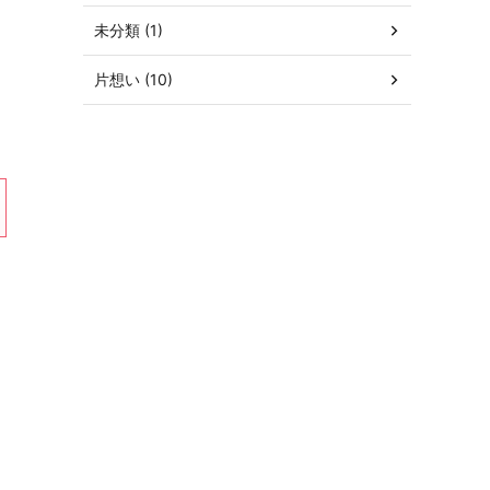
」
未分類 (1)
片想い (10)