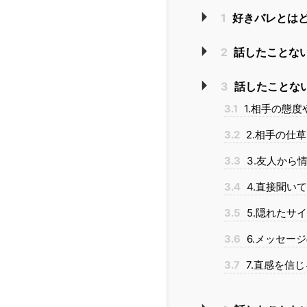
1
好きバレとはど
2
話したことな
3
話したことな
3.1
1.相手の態
3.2
2.相手の仕
3.3
3.友人から
3.4
4.直接聞い
3.5
5.隠れたサ
3.6
6.メッセー
3.7
7.直感を信じ