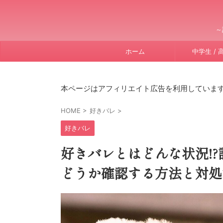
～
ホーム
中学生 / 
本ページはアフィリエイト広告を利用していま
HOME
>
好きバレ
>
好きバレ
好きバレとはどんな状況!
どうか確認する方法と対処