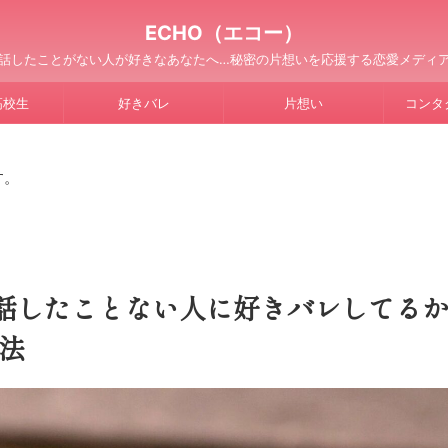
ECHO（エコー）
話したことがない人が好きなあなたへ…秘密の片想いを応援する恋愛メディ
高校生
好きバレ
片想い
コンタ
す。
?話したことない人に好きバレしてる
法