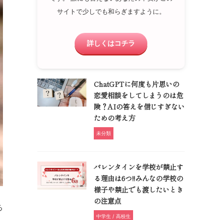
サイトで少しでも和らぎますように。
詳しくはコチラ
ChatGPTに何度も片思いの
恋愛相談をしてしまうのは危
険？AIの答えを信じすぎない
ための考え方
未分類
バレンタインを学校が禁止す
る理由は6つ!!みんなの学校の
様子や禁止でも渡したいとき
の注意点
る
中学生 / 高校生