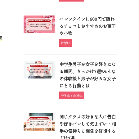
す
バレンタインに600円で贈れ
るチョコとおすすめのお菓子
や小物
情
片想い
中学生男子が女子を好きにな
る瞬間、きっかけ7選!!みんな
。
の体験談と男子が好きな女子
にとる行動とは
中学生 / 高校生
同じクラスの好きな人に告白
や好きバレして気まずい…相
手の気持ちと関係を修復する
方法3選