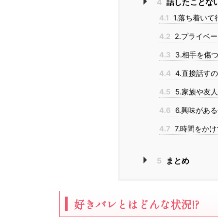
4
話したことな
4.1
1.落ち着いて
4.2
2.プライベ
4.3
3.相手を傷
4.4
4.直接話す
4.5
5.家族や友
4.6
6.興味があ
4.7
7.時間をか
5
まとめ
好きバレとはどんな状況!?