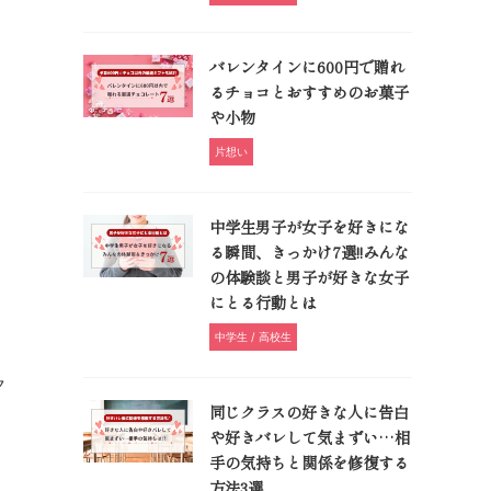
バレンタインに600円で贈れ
るチョコとおすすめのお菓子
や小物
片想い
中学生男子が女子を好きにな
る瞬間、きっかけ7選!!みんな
の体験談と男子が好きな女子
にとる行動とは
中学生 / 高校生
ク
同じクラスの好きな人に告白
や好きバレして気まずい…相
手の気持ちと関係を修復する
方法3選