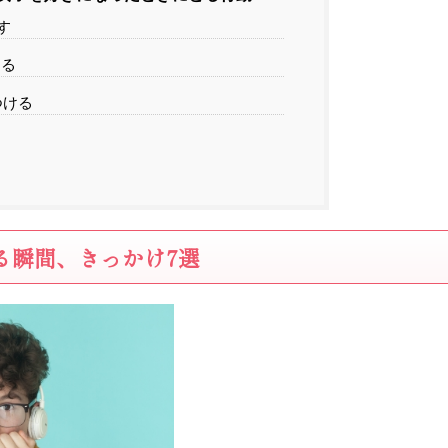
す
なる
つける
る瞬間、きっかけ7選