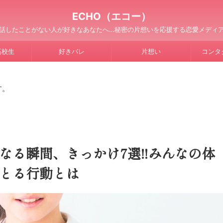
ECHO（エコー）
話したことがない人が好きなあなたへ…秘密の片想いを応援する恋愛メディ
高校生
好きバレ
片想い
コンタ
す。
なる瞬間、きっかけ7選!!みんなの体
とる行動とは