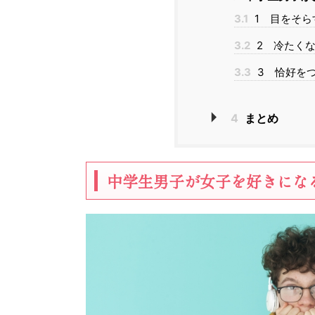
3.1
1 目をそら
3.2
2 冷たく
3.3
3 恰好を
4
まとめ
中学生男子が女子を好きにな