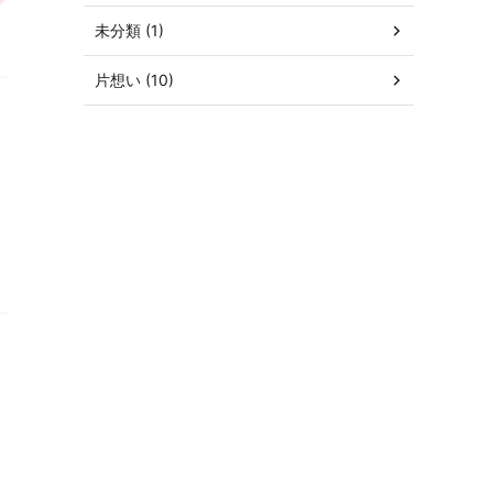
未分類 (1)
片想い (10)