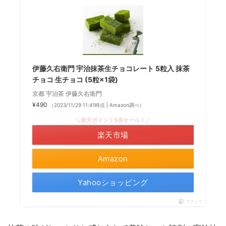
伊藤久右衛門 宇治抹茶生チョコレート 5粒入 抹茶
チョコ 生チョコ (5粒×1袋)
京都 宇治茶 伊藤久右衛門
¥490
（2023/11/29 11:41時点 | Amazon調べ）
＼楽天ポイント5倍セール！／
楽天市場
Amazon
Yahooショッピング
ポチップ