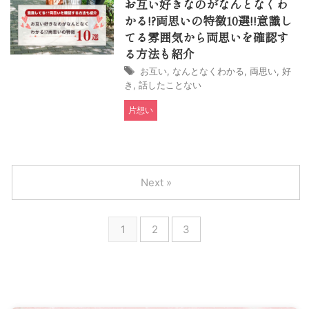
お互い好きなのがなんとなくわ
かる!?両思いの特徴10選!!意識し
てる雰囲気から両思いを確認す
る方法も紹介
お互い
,
なんとなくわかる
,
両思い
,
好
き
,
話したことない
片想い
Next »
1
2
3