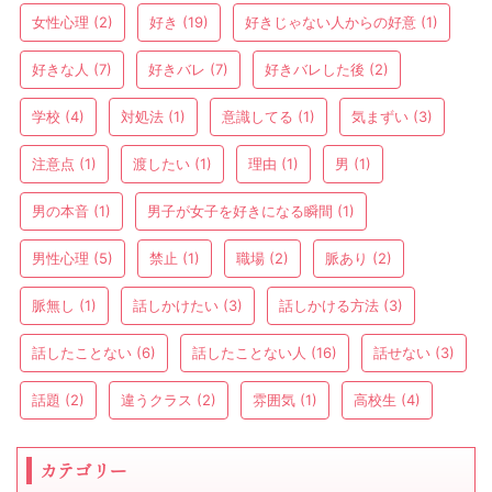
女性心理
(2)
好き
(19)
好きじゃない人からの好意
(1)
好きな人
(7)
好きバレ
(7)
好きバレした後
(2)
学校
(4)
対処法
(1)
意識してる
(1)
気まずい
(3)
注意点
(1)
渡したい
(1)
理由
(1)
男
(1)
男の本音
(1)
男子が女子を好きになる瞬間
(1)
男性心理
(5)
禁止
(1)
職場
(2)
脈あり
(2)
脈無し
(1)
話しかけたい
(3)
話しかける方法
(3)
話したことない
(6)
話したことない人
(16)
話せない
(3)
話題
(2)
違うクラス
(2)
雰囲気
(1)
高校生
(4)
カテゴリー