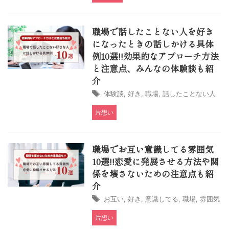
職場で話したことない人を好き
になったときの話しかける具体
例10選!!効果的なアプローチ方法
と注意点、みんなの体験談も紹
介
体験談
,
好き
,
職場
,
話したことない人
片想い
職場でお互い意識してる雰囲気
10選!!恋愛に発展させる方法や関
係を壊さないための注意点も紹
介
お互い
,
好き
,
意識してる
,
職場
,
雰囲気
片想い