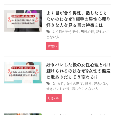
よく目が合う男性、話したこと
ないのになぜ?!相手の男性心理や
好きな人を見る目の特徴とは
よく目が合う男性
,
男性心理
,
話したこ
とない人
片想い
好きバレした後の女性心理とは!!
避けられるのはなぜ!?女性の態度
は脈ありだとどう変わる!?
女
,
女性
,
女性の態度
,
好き
,
好きバレ
,
好きバレした後
,
話したことない人
好きバレ