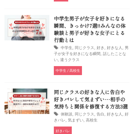
中学生男子が女子を好きになる
瞬間、きっかけ7選!!みんなの体
験談と男子が好きな女子にとる
行動とは
中学生
,
同じクラス
,
好き
,
好きな人
,
男
子が女子を好きになる瞬間
,
話したことな
い
,
違うクラス
中学生 / 高校生
同じクラスの好きな人に告白や
好きバレして気まずい…相手の
気持ちと関係を修復する方法3選
体験談
,
同じクラス
,
告白
,
好きな人
,
好
きバレ
,
気まずい
,
高校生
好きバレ