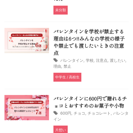
未分類
バレンタインを学校が禁止する
理由は6つ!!みんなの学校の様子
や禁止でも渡したいときの注意
点
バレンタイン
,
学校
,
注意点
,
渡したい
,
理由
,
禁止
中学生 / 高校生
バレンタインに600円で贈れるチ
ョコとおすすめのお菓子や小物
600円
,
チョコ
,
チョコレート
,
バレンタ
イン
片想い