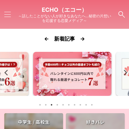
ECHO（エコー）
～話したことがない人が好きなあなたへ…秘密の片想い
を応援する恋愛メディア～
← 新着記事 →
中学生 / 高校生
好きバレ