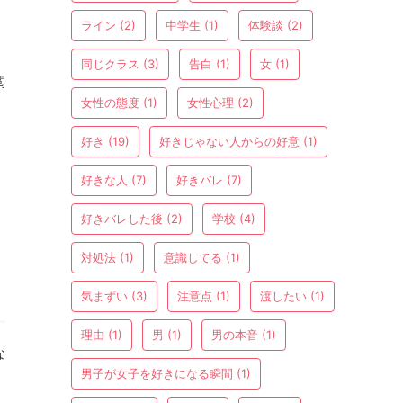
ライン
(2)
中学生
(1)
体験談
(2)
同じクラス
(3)
告白
(1)
女
(1)
閲
女性の態度
(1)
女性心理
(2)
好き
(19)
好きじゃない人からの好意
(1)
好きな人
(7)
好きバレ
(7)
好きバレした後
(2)
学校
(4)
対処法
(1)
意識してる
(1)
気まずい
(3)
注意点
(1)
渡したい
(1)
理由
(1)
男
(1)
男の本音
(1)
な
男子が女子を好きになる瞬間
(1)
さ
た