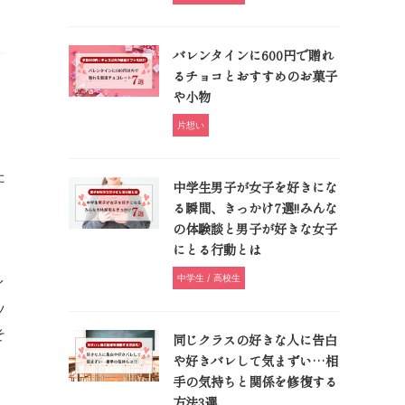
バレンタインに600円で贈れ
るチョコとおすすめのお菓子
や小物
片想い
た
中学生男子が女子を好きにな
る瞬間、きっかけ7選!!みんな
の体験談と男子が好きな女子
にとる行動とは
中学生 / 高校生
イ
ツ
そ
同じクラスの好きな人に告白
や好きバレして気まずい…相
手の気持ちと関係を修復する
方法3選