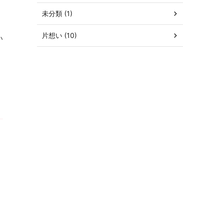
未分類 (1)
片想い (10)
い