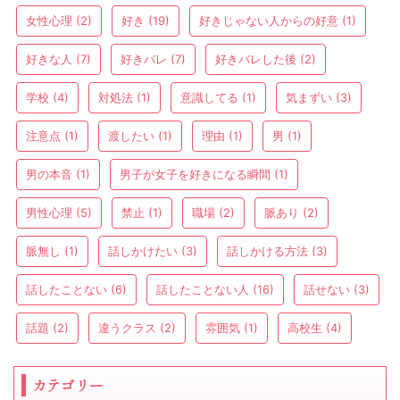
女性心理
(2)
好き
(19)
好きじゃない人からの好意
(1)
好きな人
(7)
好きバレ
(7)
好きバレした後
(2)
学校
(4)
対処法
(1)
意識してる
(1)
気まずい
(3)
注意点
(1)
渡したい
(1)
理由
(1)
男
(1)
男の本音
(1)
男子が女子を好きになる瞬間
(1)
男性心理
(5)
禁止
(1)
職場
(2)
脈あり
(2)
脈無し
(1)
話しかけたい
(3)
話しかける方法
(3)
話したことない
(6)
話したことない人
(16)
話せない
(3)
話題
(2)
違うクラス
(2)
雰囲気
(1)
高校生
(4)
カテゴリー