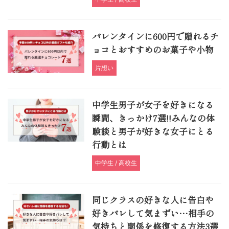
バレンタインに600円で贈れるチ
ョコとおすすめのお菓子や小物
片想い
中学生男子が女子を好きになる
瞬間、きっかけ7選!!みんなの体
験談と男子が好きな女子にとる
行動とは
中学生 / 高校生
同じクラスの好きな人に告白や
好きバレして気まずい…相手の
気持ちと関係を修復する方法3選