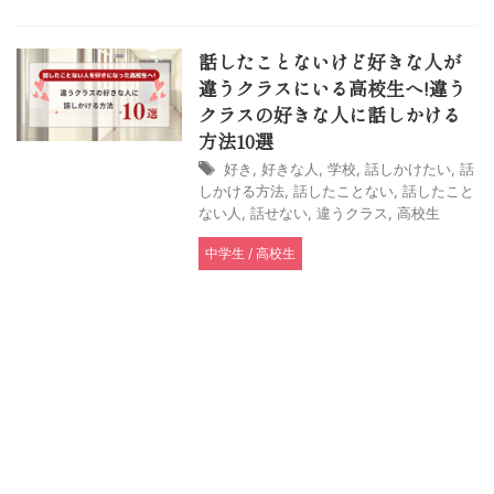
話したことないけど好きな人が
違うクラスにいる高校生へ!違う
クラスの好きな人に話しかける
方法10選
好き
,
好きな人
,
学校
,
話しかけたい
,
話
しかける方法
,
話したことない
,
話したこと
ない人
,
話せない
,
違うクラス
,
高校生
中学生 / 高校生