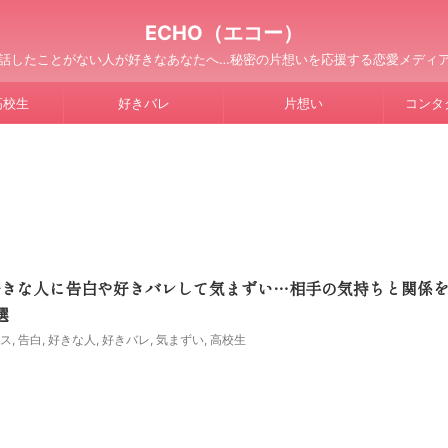
ECHO（エコー）
話したことがない人が好きなあなたへ…秘密の片想いを応援する恋愛メディ
高校生
好きバレ
片想い
コンタ
好きな人に告白や好きバレして気まずい…相手の気持ちと関係
選
ス
,
告白
,
好きな人
,
好きバレ
,
気まずい
,
高校生