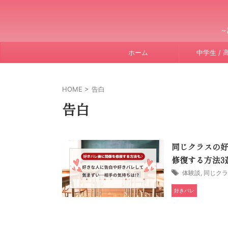
～
ホーム
中学生 / 
HOME
>
告白
告白
同じクラスの
修復する方法3
体験談
,
同じクラ
好きバレ