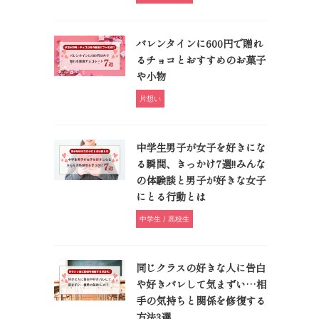
バレンタインに600円で贈れ
るチョコとおすすめのお菓子
や小物
片想い
中学生男子が女子を好きにな
る瞬間、きっかけ7選!!みんな
の体験談と男子が好きな女子
にとる行動とは
中学生 / 高校生
同じクラスの好きな人に告白
や好きバレして気まずい…相
手の気持ちと関係を修復する
方法3選